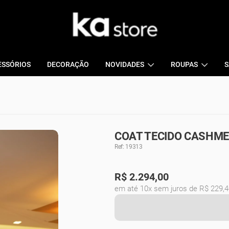
ESSÓRIOS
DECORAÇÃO
NOVIDADES
ROUPAS
S
COAT TECIDO CASHME
Ref: 19313
R$
2.294,00
em até 10x sem juros de R$ 229,4