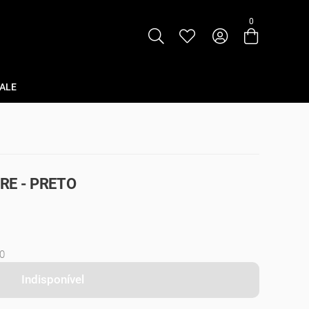
0
Entre com email ou cpf/cnpj
Criar nova conta
ALE
RE - PRETO
0
Indisponível