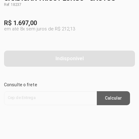
Ref: 18237
R$
1.697,00
em até 8x sem juros de R$ 212,13
Indisponível
Consulte o frete
Cep de Entrega
Calcular