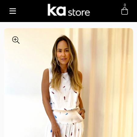
0
Entre com email ou cpf/cnpj
Criar nova conta