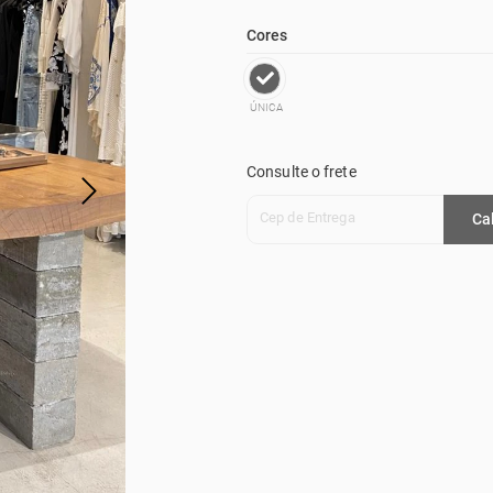
Cores
ÚNICA
Consulte o frete
Cep de Entrega
Ca