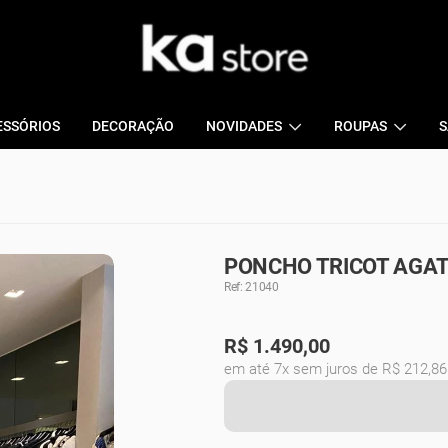
ESSÓRIOS
DECORAÇÃO
NOVIDADES
ROUPAS
S
PONCHO TRICOT AGAT
Ref: 21040
R$
1.490,00
em até 7x sem juros de R$ 212,86