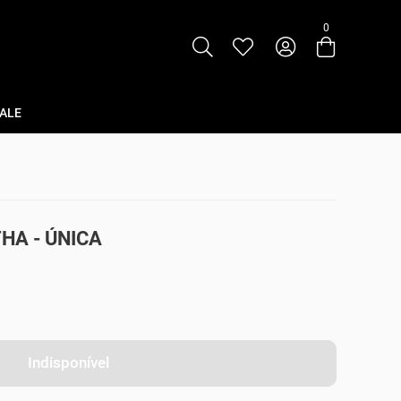
0
Entre com email ou cpf/cnpj
Criar nova conta
ALE
HA - ÚNICA
Indisponível