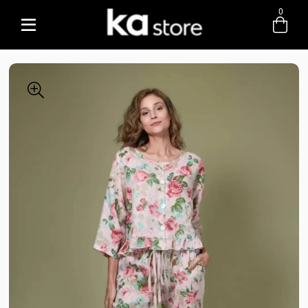
0
Entre com email ou cpf/cnpj
Criar nova conta