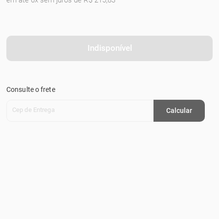
em até 6x sem juros de R$ 215,83
Indisponível
Consulte o frete
Cep de Entrega
Calcular