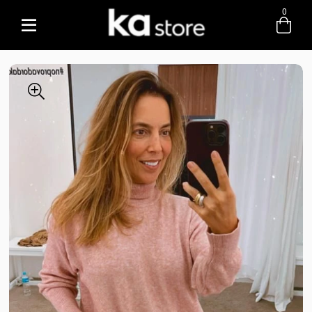
0
Entre com email ou cpf/cnpj
Criar nova conta