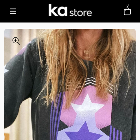
0
Entre com email ou cpf/cnpj
Criar nova conta