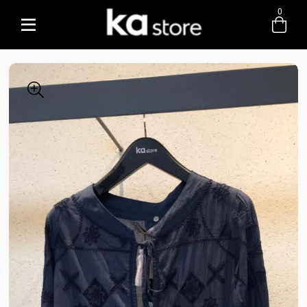
0
Entre com email ou cpf/cnpj
Criar nova conta