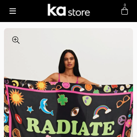
0
Entre com email ou cpf/cnpj
Criar nova conta