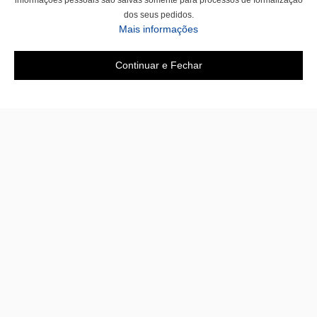
informações pessoais são salvas somente para processos de formalização
dos seus pedidos.
Mais informações
Continuar e Fechar
Área do cliente
A loja