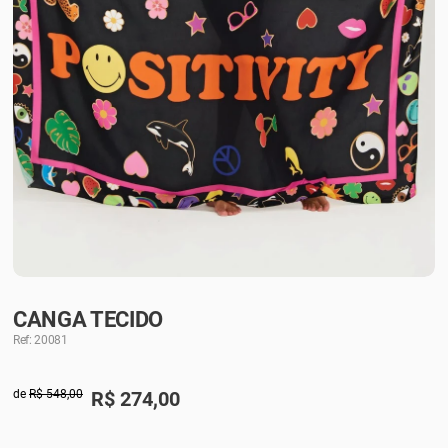
CANGA TECIDO
Ref: 20081
de
R$ 548,00
R$
274,00