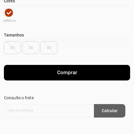
Cores
LARANJA
Tamanhos
36
38
40
Comprar
Consulte o frete
Cep de Entrega
Calcular