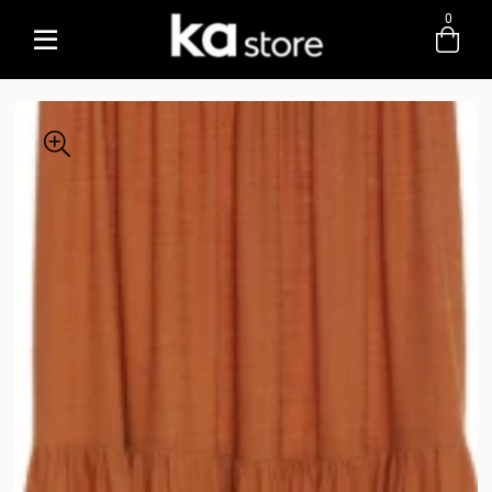
0
Entre com email ou cpf/cnpj
Criar nova conta