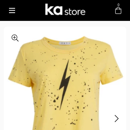
0
Entre com email ou cpf/cnpj
Criar nova conta