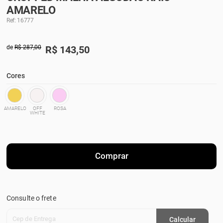
AMARELO
Ref: 16777
de
R$ 287,00
R$
143,50
Cores
AMARELO
OFF
ROSA
WHITE
Comprar
Consulte o frete
Cep de Entrega
Calcular