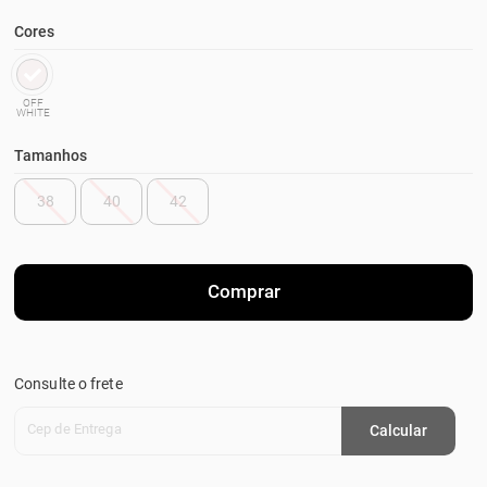
Cores
OFF
WHITE
Tamanhos
38
40
42
Comprar
Consulte o frete
Cep de Entrega
Calcular