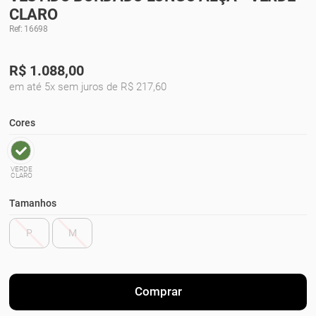
CLARO
Ref: 16698
R$
1.088,00
em até 5x sem juros de R$ 217,60
Cores
VERDE
CLARO
Tamanhos
P
M
Comprar