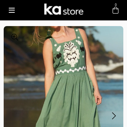
0
Entre com email ou cpf/cnpj
Criar nova conta