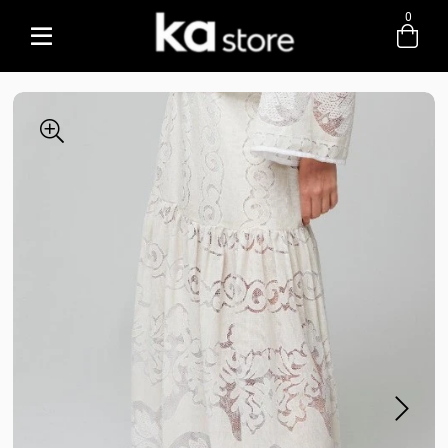
0
Entre com email ou cpf/cnpj
Criar nova conta