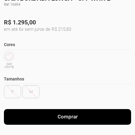
Ref: 16694
R$
1.295,00
em até 6x sem juros de R$ 215,83
Cores
OFF
WHITE
Tamanhos
P
M
Comprar