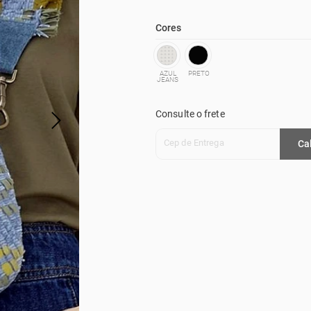
Cores
AZUL
PRETO
JEANS
Consulte o frete
Cep de Entrega
Ca