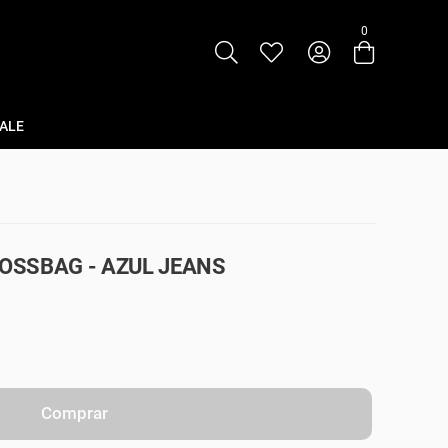
0
Entre com email ou cpf/cnpj
Criar nova conta
ALE
OSSBAG - AZUL JEANS
Comprar