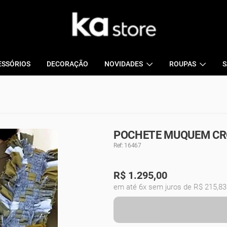
ESSÓRIOS
DECORAÇÃO
NOVIDADES
ROUPAS
S
POCHETE MUQUEM CR
Ref: 16467
R$
1.295,00
em até 6x sem juros de R$ 215,83