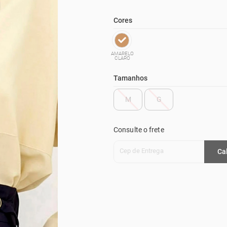
Cores
AMARELO
CLARO
Tamanhos
M
G
Consulte o frete
Cep de Entrega
Ca