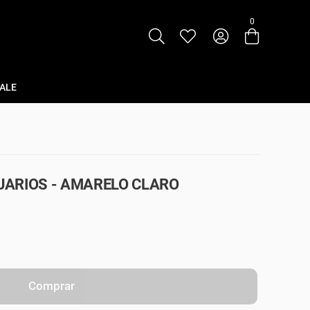
0
Entre com email ou cpf/cnpj
Criar nova conta
ALE
ARIOS - AMARELO CLARO
Comprar