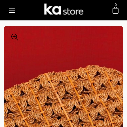
0
Entre com email ou cpf/cnpj
Criar nova conta