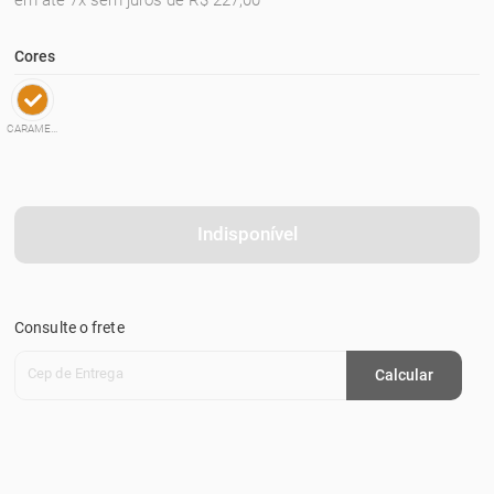
em até 7x sem juros de R$ 227,00
Cores
CARAMELO
Indisponível
Consulte o frete
Cep de Entrega
Calcular