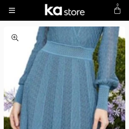
0
Entre com email ou cpf/cnpj
Criar nova conta