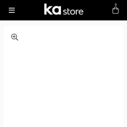
0
Entre com email ou cpf/cnpj
Criar nova conta