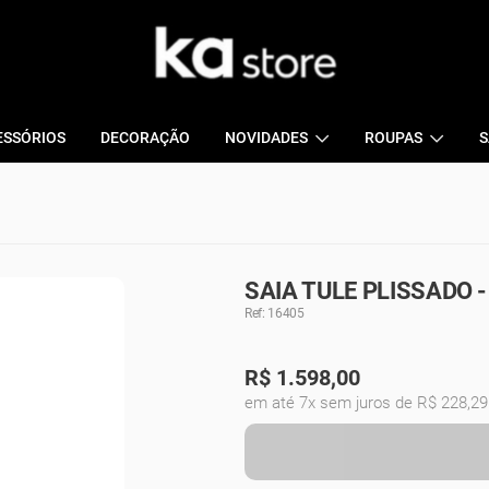
ESSÓRIOS
DECORAÇÃO
NOVIDADES
ROUPAS
S
SAIA TULE PLISSADO 
Ref: 16405
R$
1.598,00
em até 7x sem juros de R$ 228,29