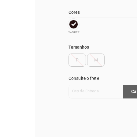
Cores
XADREZ
Tamanhos
P
M
Consulte o frete
Cep de Entrega
Ca