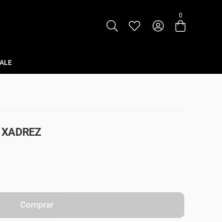
0
Entre com email ou cpf/cnpj
Criar nova conta
ALE
- XADREZ
Comprar