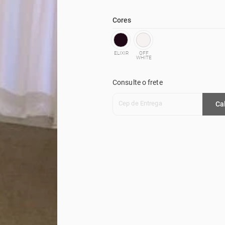
Cores
ELIXIR
OFF
WHITE
Consulte o frete
Cep de Entrega
Ca