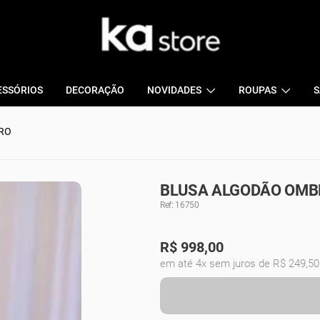
ESSÓRIOS
DECORAÇÃO
NOVIDADES
ROUPAS
S
RO
BLUSA ALGODÃO OMBR
Ref: 16750
R$
998,00
em até 4x sem juros de R$ 249,50