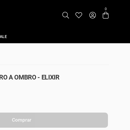
0
Entre com email ou cpf/cnpj
Criar nova conta
ALE
O A OMBRO - ELIXIR
Comprar