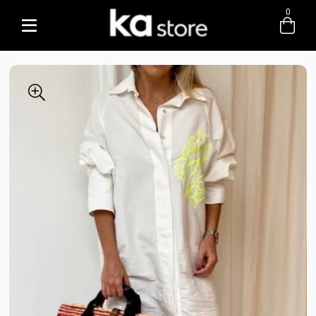
0
Entre com email ou cpf/cnpj
Criar nova conta