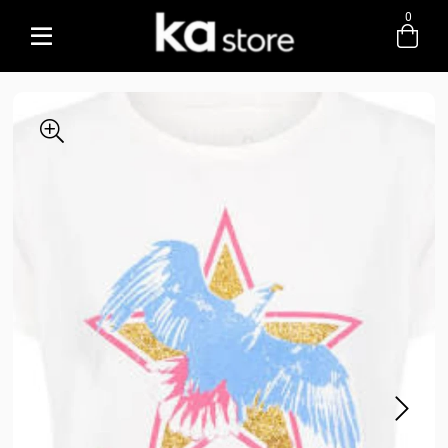
0
Entre com email ou cpf/cnpj
Criar nova conta