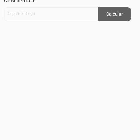
Consulte o frete
Cep de Entrega
Calcular