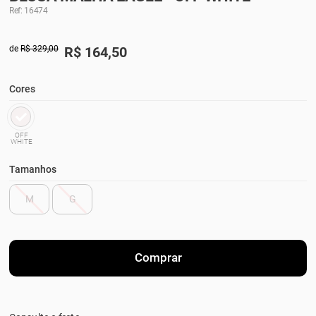
Ref: 16474
de
R$ 329,00
R$
164,50
Cores
OFF
WHITE
Tamanhos
M
G
Comprar