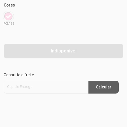
Cores
ROSA BB
Indisponível
Consulte o frete
Cep de Entrega
Calcular