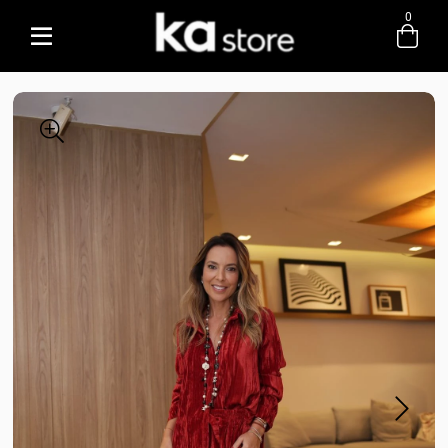
0
Entre com email ou cpf/cnpj
Criar nova conta