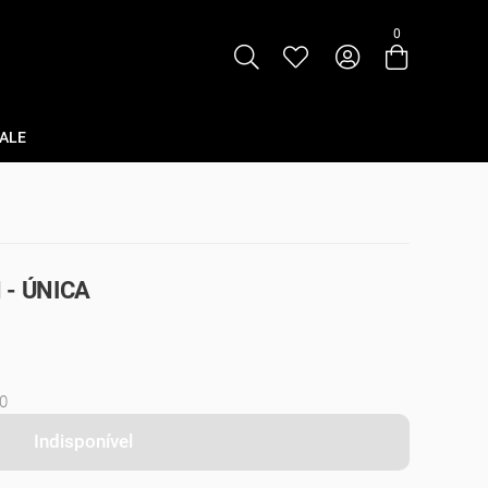
0
Entre com email ou cpf/cnpj
Criar nova conta
ALE
 - ÚNICA
0
Indisponível