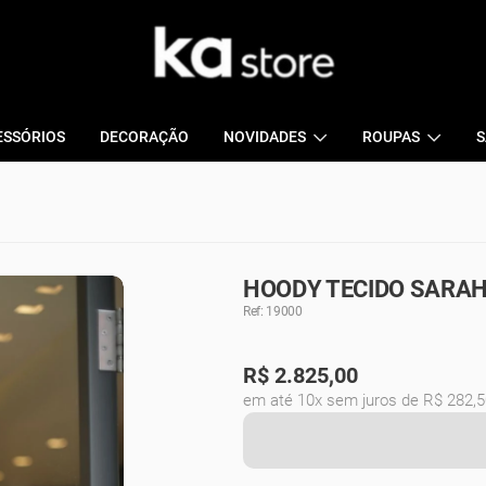
ESSÓRIOS
DECORAÇÃO
NOVIDADES
ROUPAS
S
HOODY TECIDO SARAH
Ref: 19000
R$
2.825,00
em até 10x sem juros de R$ 282,5