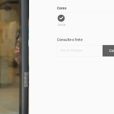
Cores
ÚNICA
Consulte o frete
Cep de Entrega
Ca