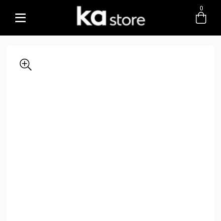
0
Entre com email ou cpf/cnpj
Criar nova conta