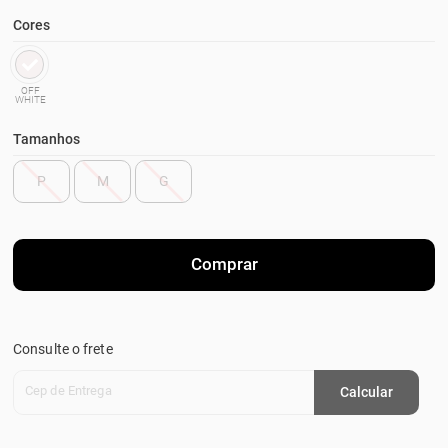
Cores
OFF
WHITE
Tamanhos
P
M
G
Comprar
Consulte o frete
Cep de Entrega
Calcular