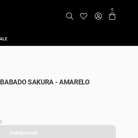
0
Entre com email ou cpf/cnpj
Criar nova conta
ALE
 BABADO SAKURA - AMARELO
0
Indisponível