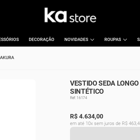
ESSÓRIOS
DECORAÇÃO
NOVIDADES
ROUPAS
S
SAKURA
VESTIDO SEDA LONGO
SINTÉTICO
Ref: 16174
R$
4.634,00
em até 10x sem juros de R$ 463,4