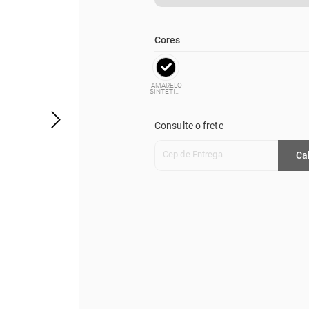
Cores
AMARELO
SINTÉTICO
Consulte o frete
Cep de Entrega
Ca