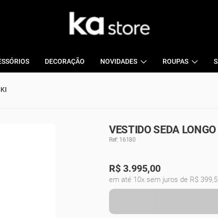
ESSÓRIOS
DECORAÇÃO
NOVIDADES
ROUPAS
S
KI
VESTIDO SEDA LONGO 
Ref: 16180
R$
3.995,00
em até 10x sem juros de R$ 399,5