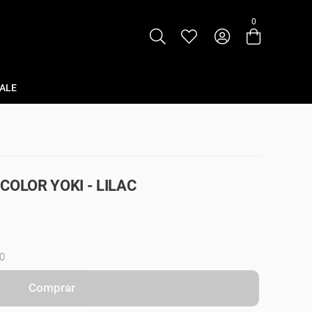
0
Entre com email ou cpf/cnpj
Criar nova conta
ALE
COLOR YOKI - LILAC
0
Comprar