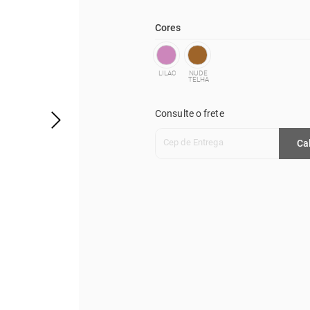
Cores
LILAC
NUDE
TELHA
Consulte o frete
Cep de Entrega
Ca