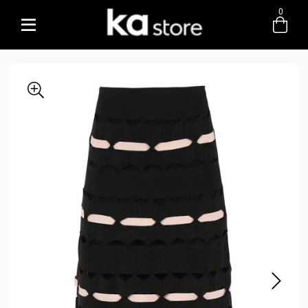
0
Entre com email ou cpf/cnpj
Criar nova conta