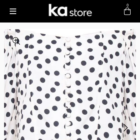
0
Entre com email ou cpf/cnpj
Criar nova conta