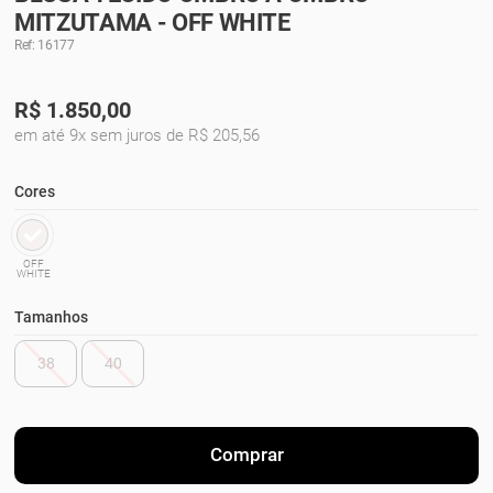
MITZUTAMA - OFF WHITE
Ref: 16177
R$
1.850,00
em até 9x sem juros de R$ 205,56
Cores
OFF
WHITE
Tamanhos
38
40
Comprar