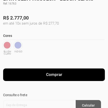
Ref: 16763
R$
2.777,00
em até 10x sem juros de R$ 277,70
Cores
BLUSH
INDIGO
CLARO
Comprar
Consulte o frete
Cep de Entrega
Calcular