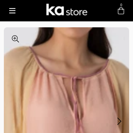
0
Entre com email ou cpf/cnpj
Criar nova conta