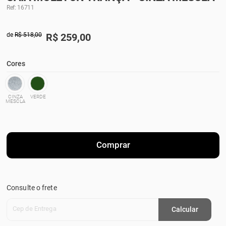
Ref: 16711
de
R$ 518,00
R$
259,00
Cores
CINZA
VERDE
MESCLA
Comprar
Consulte o frete
Cep de Entrega
Calcular