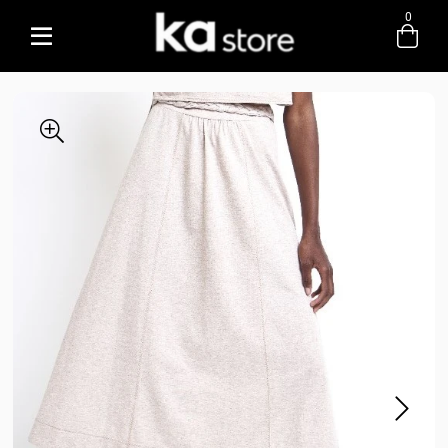
0
Entre com email ou cpf/cnpj
Criar nova conta