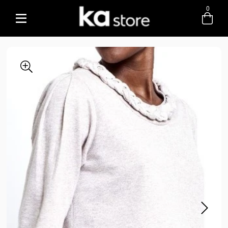
0
Entre com email ou cpf/cnpj
Criar nova conta