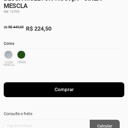
MESCLA
Ref: 16709
de
R$ 449,00
R$
224,50
Cores
CINZA
VERDE
MESCLA
Comprar
Consulte o frete
Cep de Entrega
Calcular