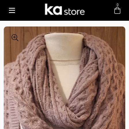
0
Entre com email ou cpf/cnpj
Criar nova conta