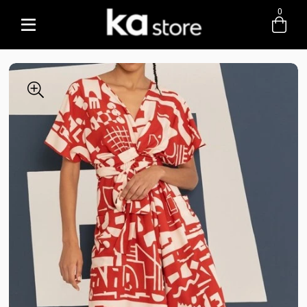
0
Entre com email ou cpf/cnpj
Criar nova conta