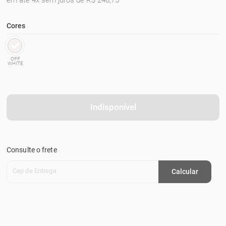
em até 4x sem juros de R$ 248,75
Cores
OFF
WHITE
Indisponível
Consulte o frete
Cep de Entrega
Calcular