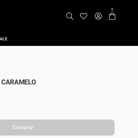
0
Entre com email ou cpf/cnpj
Criar nova conta
ALE
- CARAMELO
Comprar