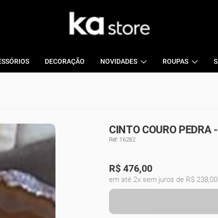
ESSÓRIOS
DECORAÇÃO
NOVIDADES
ROUPAS
S
CINTO COURO PEDRA 
Ref: 16282
R$
476,00
em até 2x sem juros de R$ 238,00