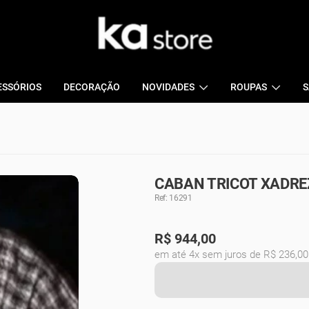
ESSÓRIOS
DECORAÇÃO
NOVIDADES
ROUPAS
S
CABAN TRICOT XADRE
Ref: 16291
R$
944,00
em até 4x sem juros de R$ 236,00