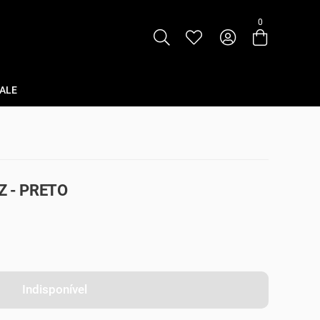
0
Entre com email ou cpf/cnpj
Criar nova conta
ALE
Z - PRETO
Indisponível