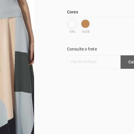
Cores
CRU
NUDE
Consulte o frete
Cep de Entrega
Ca