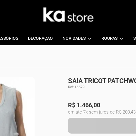
ESSÓRIOS
DECORAÇÃO
NOVIDADES
ROUPAS
S
SAIA TRICOT PATCHWO
Ref: 16679
R$
1.466,00
em até 7x sem juros de R$ 209,43