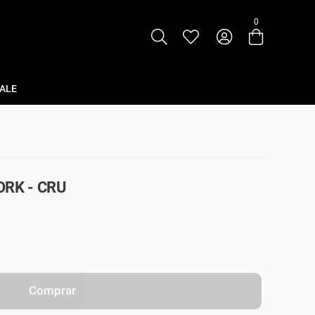
0
Entre com email ou cpf/cnpj
Criar nova conta
ALE
RK - CRU
Comprar