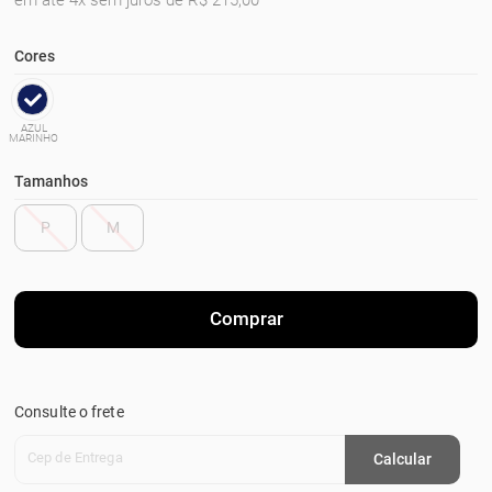
em até 4x sem juros de R$ 215,00
Cores
AZUL
MARINHO
Tamanhos
P
M
Comprar
Consulte o frete
Cep de Entrega
Calcular