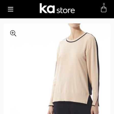
0
Entre com email ou cpf/cnpj
Criar nova conta