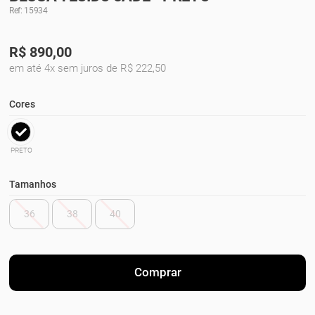
Ref: 15934
R$
890,00
em até 4x sem juros de R$ 222,50
Cores
PRETO
Tamanhos
36
38
40
Comprar