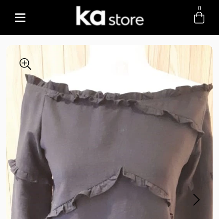
0
Entre com email ou cpf/cnpj
Criar nova conta