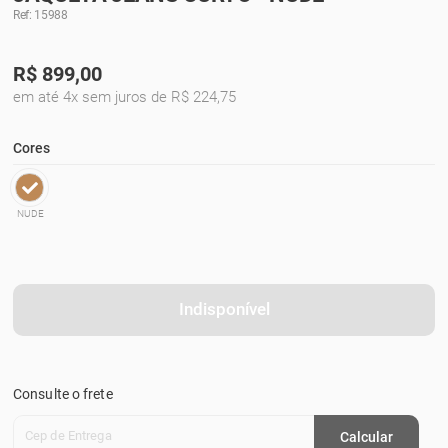
Ref: 15988
R$
899,00
em até 4x sem juros de R$ 224,75
Cores
NUDE
Indisponível
Consulte o frete
Cep de Entrega
Calcular