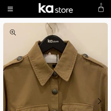
0
Entre com email ou cpf/cnpj
Criar nova conta