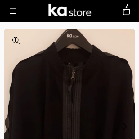
0
Entre com email ou cpf/cnpj
Criar nova conta