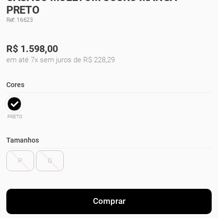
PRETO
Ref: 16623
R$
1.598,00
em até 7x sem juros de R$ 228,29
Cores
PRETO
Tamanhos
P
G
Comprar