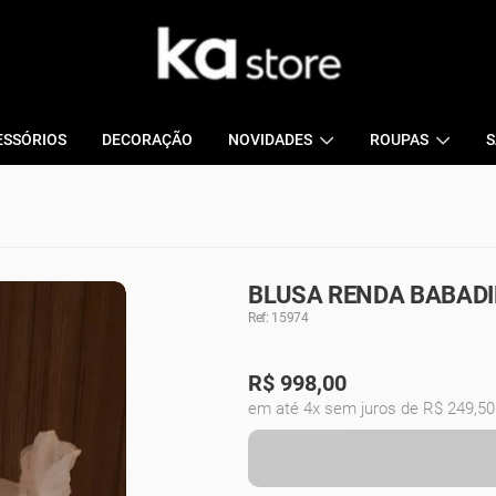
ESSÓRIOS
DECORAÇÃO
NOVIDADES
ROUPAS
S
BLUSA RENDA BABADI
Ref: 15974
R$
998,00
em até 4x sem juros de R$ 249,50