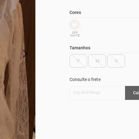
Cores
OFF
WHITE
Tamanhos
P
M
G
Consulte o frete
Cep de Entrega
Ca