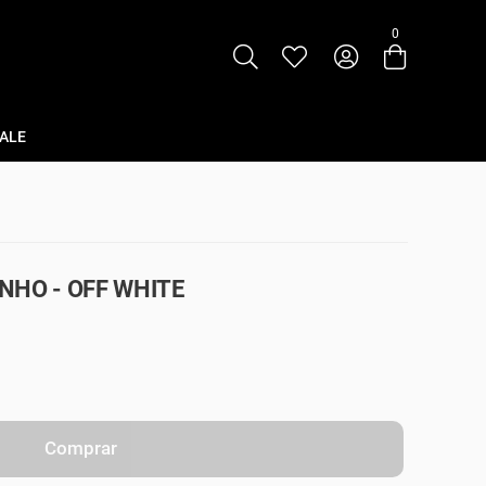
0
Entre com email ou cpf/cnpj
Criar nova conta
ALE
NHO - OFF WHITE
Comprar