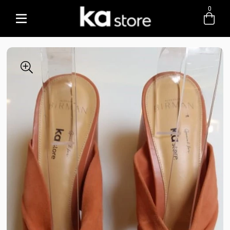
0
Entre com email ou cpf/cnpj
Criar nova conta