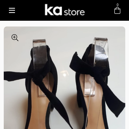
0
Entre com email ou cpf/cnpj
Criar nova conta