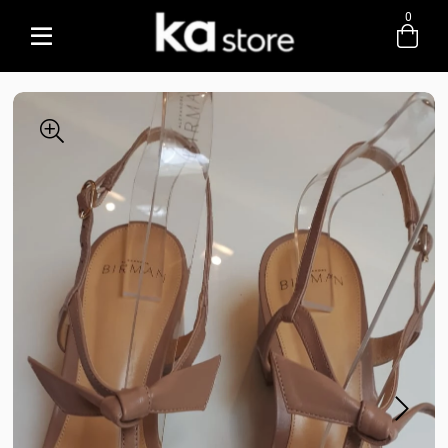
0
Entre com email ou cpf/cnpj
Criar nova conta