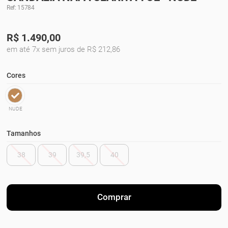
Ref: 15784
R$
1.490,00
em até 7x sem juros de R$ 212,86
Cores
NUDE
Tamanhos
38
39
39,5
40
Comprar