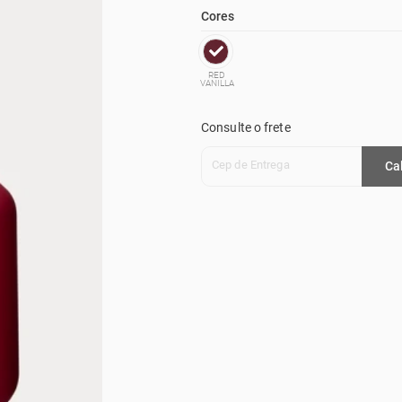
Cores
RED
VANILLA
Consulte o frete
Cep de Entrega
Ca