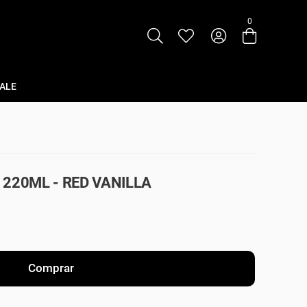
0
Entre com email ou cpf/cnpj
Criar nova conta
ALE
220ML - RED VANILLA
Comprar