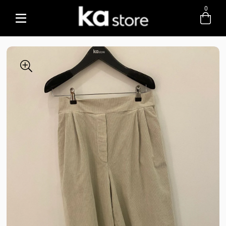
0
Entre com email ou cpf/cnpj
Criar nova conta