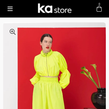
0
Entre com email ou cpf/cnpj
Criar nova conta